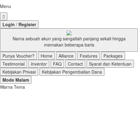
a
Menu
y
a
r
L
ogin
/
R
egister
a
n
Nama sebuah akun yang sangatlah panjang sekali hingga
.
memakan beberapa baris
Punya Voucher?
Home
Alliance
Features
Packages
Testimonial
Inventor
FAQ
Contact
Syarat dan Ketentuan
Kebijakan Privasi
Kebijakan Pengembalian Dana
Mode Malam
Warna Tema