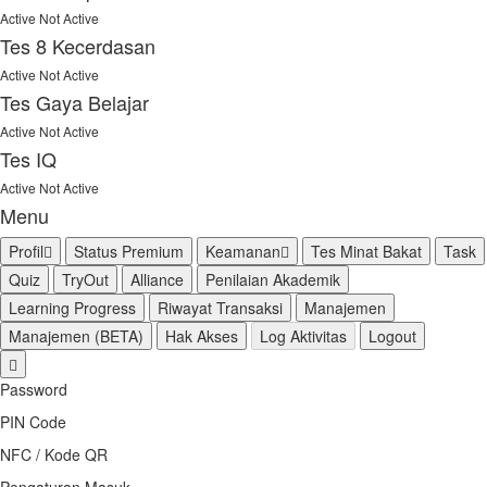
Active
Not Active
Tes 8 Kecerdasan
Active
Not Active
Tes Gaya Belajar
Active
Not Active
Tes IQ
Active
Not Active
Menu
Profil
Status Premium
Keamanan
Tes Minat Bakat
Task
Quiz
TryOut
Alliance
Penilaian Akademik
Learning Progress
Riwayat Transaksi
Manajemen
Manajemen (BETA)
Hak Akses
Log Aktivitas
Logout
Password
PIN Code
NFC / Kode QR