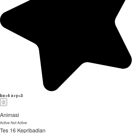
bx+4
x+y=3
Animasi
Active
Not Active
Tes 16 Kepribadian